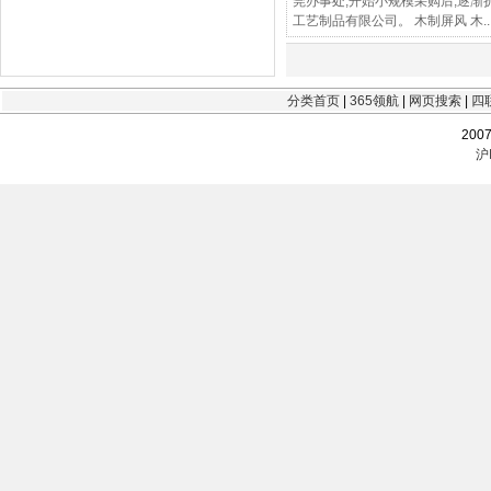
莞办事处,开始小规模采购后,逐渐
工艺制品有限公司。 木制屏风 木..
分类首页
|
365领航
|
网页搜索
|
四
200
沪