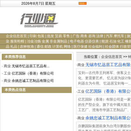
2026年8月7日 星期五
企业信息首页
|
印刷 包装
|
批发 贸易 零售
|
广告 商务 咨询 法律
|
汽车 摩托车
|
旅
染 服装鞋帽
|
冶金冶炼 金属 非金属制品
|
电子电器 仪器仪表
|
能源 石油 化工 橡
品 礼品
|
农林牧渔
|
通信 邮政 计算机 网络
|
医疗保健 社会福利
|
社会团体 行政管
本类推荐信息
当前位置：
企业信息首页
>>
无锡市忆远居工艺品有限
·
商业
·
商业
无锡市忆远居工艺品有...
宝剑—古代帝王列将军、侠客义士
·
工业
亿艺国际（香港）有限公司
化、更需要艺术。 忆元居为设计
·
商业
余姚忠诚工艺制品有限公司
利器古为今用。 忆远居宝剑每一...
本类热点信息
亿艺国际（香港）有限公
·
工业
亿艺国际（香港）有限公司是一家
的生产型企业。旗下在中國大陆主
工艺厂、澄海市华源工艺制品厂、浙
余姚忠诚工艺制品有限公
·
商业
尔鹏国际集团前身为台湾尔鹏股份有