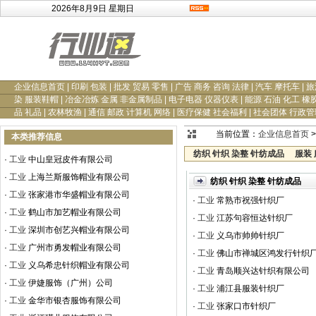
2026年8月9日 星期日
企业信息首页
|
印刷 包装
|
批发 贸易 零售
|
广告 商务 咨询 法律
|
汽车 摩托车
|
旅
染 服装鞋帽
|
冶金冶炼 金属 非金属制品
|
电子电器 仪器仪表
|
能源 石油 化工 橡
品 礼品
|
农林牧渔
|
通信 邮政 计算机 网络
|
医疗保健 社会福利
|
社会团体 行政管
当前位置：
企业信息首页
>
本类推荐信息
纺织 针织 染整 针纺成品
服装
·
工业
中山皇冠皮件有限公司
·
工业
上海兰斯服饰帽业有限公司
纺织 针织 染整 针纺成品
·
工业
张家港市华盛帽业有限公司
·
工业
常熟市祝强针织厂
·
工业
鹤山市加艺帽业有限公司
·
工业
江苏句容恒达针织厂
·
工业
深圳市创艺兴帽业有限公司
·
工业
义乌市帅帅针织厂
·
工业
广州市勇发帽业有限公司
·
工业
佛山市禅城区鸿发行针织
·
工业
义乌希忠针织帽业有限公司
·
工业
青岛顺兴达针织有限公司
·
工业
伊婕服饰（广州）公司
·
工业
浦江县服装针织厂
·
工业
金华市银杏服饰有限公司
·
工业
张家口市针织厂