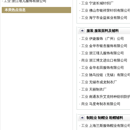
·
工业
浙江瑾儿服饰有限公司
·
工业
宁波长城针织厂
本类热点信息
·
工业
佛山市银祥荣针织有限公
·
工业
海宁市金益袜业有限公司
服装 服装面料及辅料
·
工业
伊婕服饰（广州）公司
·
工业
金华市银杏服饰有限公司
·
工业
浙江瑾儿服饰有限公司
·
商业
浙江博文进出口有限公司
·
工业
金华名田服饰有限公司
·
工业
驰马拉链（无锡）有限公
·
工业
无锡市成龙制衣厂
·
工业
天丽制衣厂
·
工业
南通东升艾克特种纺织防护面
·
商业
马度奇制衣有限公司
制鞋业 制帽业 鞋帽辅料
·
工业
上海兰斯服饰帽业有限公