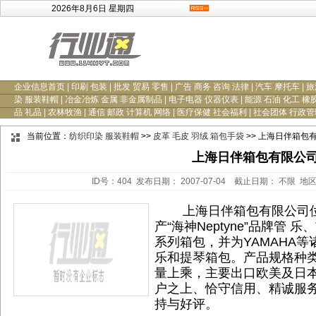
2026年8月6日 星期四
企业信息首页
|
印刷 包装
|
批发 贸易 零售
|
广告 商务 咨询 法律
|
汽车 摩托车
|
旅
染 服装鞋帽
|
冶金冶炼 金属 非金属制品
|
电子电器 仪器仪表
|
能源 石油 化工 橡
品 礼品
|
农林牧渔
|
通信 邮政 计算机 网络
|
医疗保健 社会福利
|
社会团体 行政管
当前位置：
纺织印染 服装鞋帽
>>
皮革 毛皮 羽绒 箱包手袋
>> 上海日伴箱包
上海日伴箱包有限公
ID号：404 发布日期： 2007-07-04 截止日期： 不限 地
上海日伴箱包有限公司位
产“海神Neptyne”品牌管
系列箱包，并为YAMAHA
乐和提琴箱包。产品规格种类
量上乘，主要出口欧美及日本
户之上、恰守信用、精诚服务
持与好评。