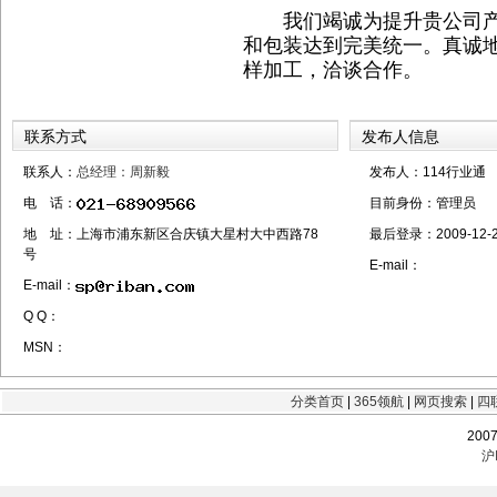
我们竭诚为提升贵公司产
和包装达到完美统一。真诚
样加工，洽谈合作。
联系方式
发布人信息
联系人：
总经理：周新毅
发布人：114行业通
电 话：
目前身份：
管理员
地 址：上海市浦东新区合庆镇大星村大中西路78
最后登录：
2009-12-2
号
E-mail：
E-mail：
Q Q：
MSN：
分类首页
|
365领航
|
网页搜索
|
四
200
沪