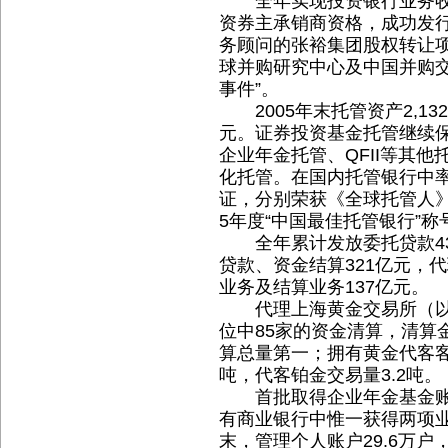
全年实现投资银行业务收入
资券主承销商资格，成功发
务顾问的张裕集团股权转让
球并购研究中心及中国并购交
事件”。
2005年末托管资产2,13
元。证券投资基金托管继续
企业年金托管、QFII等其
化托管。在国内托管银行中率
证，分别荣获《全球托管人》
5年度“中国最佳托管银行”称
全年累计发放委托贷款43
贷款、资金结算321亿元，
业务及结算业务137亿元。
代理上海黄金交易所（以下简
位中85家的资金清算，清算
算总量第一；拥有黄金代客客
吨，代客铂金交易量3.2吨。
首批取得企业年金基金账
有商业银行中惟一获得两项业
末，管理个人账户29.6万户