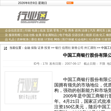
2026年8月9日 星期日
企业信息首页
|
印刷 包装
|
批发 贸易 零售
|
广告 商务 咨询 法律
|
汽车 摩托车
|
旅
染 服装鞋帽
|
冶金冶炼 金属 非金属制品
|
电子电器 仪器仪表
|
能源 石油 化工 橡
品 礼品
|
农林牧渔
|
通信 邮政 计算机 网络
|
医疗保健 社会福利
|
社会团体 行政管
当前位置：
金融 保险 证券 投资
>>
银行 信用社 财务公司 外汇调剂
>> 中国
中国工商银行股份有限
ID号：178 发布日期： 2007-06-17 截止日期： 不限 
中国工商银行股份有限公
国拥有领先的市场地位，优
构，强劲的创新能力和市场
2005年是中国工商银行
年。4月21日，国家正式批
注资150亿美元，随后中国