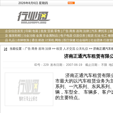
2026年8月6日 星期四
企业信息首页
|
印刷 包装
|
批发 贸易 零售
|
广告 商务 咨询 法律
|
汽车 摩托车
|
旅
染 服装鞋帽
|
冶金冶炼 金属 非金属制品
|
电子电器 仪器仪表
|
能源 石油 化工 橡
品 礼品
|
农林牧渔
|
通信 邮政 计算机 网络
|
医疗保健 社会福利
|
社会团体 行政管
当前位置：
广告 商务 咨询 法律
>>
租赁 人才交流 公关礼仪
>> 济南正通汽车
济南正通汽车租赁有限
ID号：229 发布日期： 2007-06-19 截止日期： 不限 
济南正通汽车租赁有限公司
市最大的以汽车租赁业务为
系列、一汽系列、东风系列、
辆，车型全、 车辆多、客户
的主要特点。