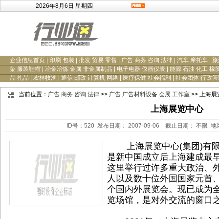
2026年8月6日 星期四
企业信息首页
|
印刷 包装
|
批发 贸易 零售
|
广告 商务 咨询 法律
|
汽车 摩托车
|
旅
染 服装鞋帽
|
冶金冶炼 金属 非金属制品
|
电子电器 仪器仪表
|
能源 石油 化工 橡
品 礼品
|
农林牧渔
|
通信 邮政 计算机 网络
|
医疗保健 社会福利
|
社会团体 行政管
当前位置：
广告 商务 咨询 法律
>>
广告 广告材料设备 会展 工作室
>> 上海
上海展览中心
ID号：520 发布日期： 2007-09-06 截止日期： 不限 
上海展览中心(集团)有限公
是新中国成立后上海建成最
这里举行过许多重大政治、
人以及数十位外国国家元首
个国内外展览会。现已成为
览场馆，是对外交流的窗口