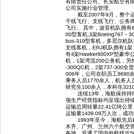
有限责任公司、长安航空有
公司实施行业管理。
截至2007年9月，整个运
干线飞行、支线飞行、公务
飞行。 其中，波音机队拥有66架Bo
00型客机,3架Boeing767
bus-319型客机，多尼尔机队拥有
支线客机，ERJ机队拥有1架 
有4架Hawker800XP型
机，1架湾流200公务机，另
-300QC机，2架737-300全
006年，公司在职员工9690
乘务人员1770余人，机务人
研究生100余人，本科生321
连续13年，海航保持持续
项生产经营指标均呈现出持续
运输总周转量22.41亿吨公里
运输量1439.09万人次，
1993年至今，海航先后
木齐、广州、兰州六个航空
各地，开通了国内外航线近5