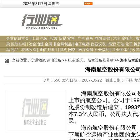
2026年8月7日 星期五
企业信息首页
|
印刷 包装
|
批发 贸易 零售
|
广告 商务 咨询 法律
|
汽车 摩托车
|
旅
染 服装鞋帽
|
冶金冶炼 金属 非金属制品
|
电子电器 仪器仪表
|
能源 石油 化工 橡
品 礼品
|
农林牧渔
|
通信 邮政 计算机 网络
|
医疗保健 社会福利
|
社会团体 行政管
当前位置：
交通物流 运输设备
>>
航空 航天、航空设备及器材
>> 海南航空
海南航空股份有限公
ID号：550 发布日期： 2007-10-22 截止日期： 不限 
海南航空股份有限公司是
上市的航空公司。公司于19
化股份制改造后建立，1993
本7.3亿人民币。公司法人
民。
海南航空股份有限公司（
下属航空运输产业集团的龙