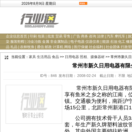
2026年8月9日 星期日
企业信息首页
|
印刷 包装
|
批发 贸易 零售
|
广告 商务 咨询 法律
|
汽车 摩托车
|
旅
染 服装鞋帽
|
冶金冶炼 金属 非金属制品
|
电子电器 仪器仪表
|
能源 石油 化工 橡
品 礼品
|
农林牧渔
|
通信 邮政 计算机 网络
|
医疗保健 社会福利
|
社会团体 行政管
当前位置：
家具 生活用品 食品
>>
日用电器 照相、摄像器材
>> 常州市新久
常州市新久日用电器有限
ID号：846 发布日期： 2008-02-24 截止日期： 不限 
常州市新久日用电器有限公
享有鱼米之乡之称的江南，
镇。交通极为便利，南距沪宁
场15公里，北距常州新港口1
公司拥有技术骨干人员3名
套，年生产新久牌塑料波纹管
外，其中外国主要销往欧洲