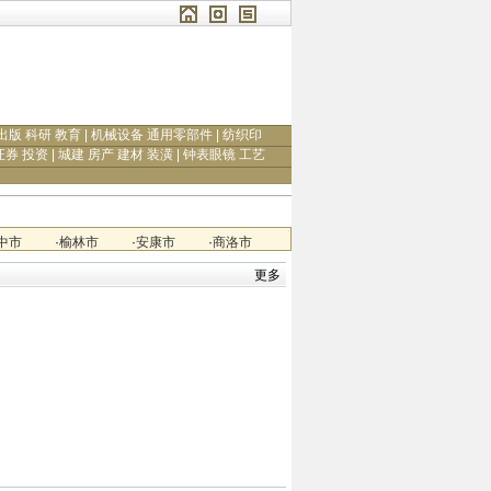
出版 科研 教育
|
机械设备 通用零部件
|
纺织印
证券 投资
|
城建 房产 建材 装潢
|
钟表眼镜 工艺
中市
·
榆林市
·
安康市
·
商洛市
更多