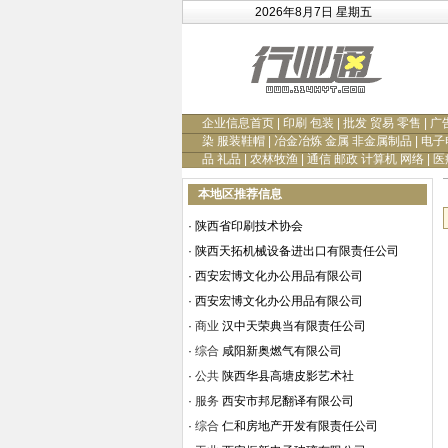
2026年8月7日 星期五
企业信息首页
|
印刷 包装
|
批发 贸易 零售
|
广
染 服装鞋帽
|
冶金冶炼 金属 非金属制品
|
电子
品 礼品
|
农林牧渔
|
通信 邮政 计算机 网络
|
医
本地区推荐信息
·
陕西省印刷技术协会
·
陕西天拓机械设备进出口有限责任公司
·
西安宏博文化办公用品有限公司
·
西安宏博文化办公用品有限公司
·
商业
汉中天荣典当有限责任公司
·
综合
咸阳新奥燃气有限公司
·
公共
陕西华县高塘皮影艺术社
·
服务
西安市邦尼翻译有限公司
·
综合
仁和房地产开发有限责任公司