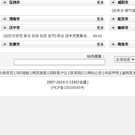
宝鸡市
更多
咸阳市
·
[自来水 燃气
渭南市
更多
延安市
汉中市
更多
榆林市
·
[信托与管理 典当 担保 拍卖 造币]
商业
汉中天荣典当有限责任公司
03-13
安康市
更多
商洛市
站内搜索：
分类首页
|
365领航
|
网页搜索
|
四联客户云
|
联系我们
|
网站公告
|
内容声明
|
诚聘英
2007-2014 © 114行业通 |
沪ICP备15028545号