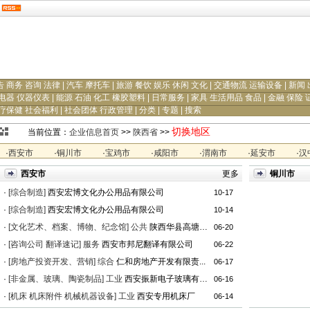
告 商务 咨询 法律
|
汽车 摩托车
|
旅游 餐饮 娱乐 休闲 文化
|
交通物流 运输设备
|
新闻 
电器 仪器仪表
|
能源 石油 化工 橡胶塑料
|
日常服务
|
家具 生活用品 食品
|
金融 保险 
疗保健 社会福利
|
社会团体 行政管理
|
分类
|
专题
|
搜索
切换地区
当前位置：
企业信息首页
>>
陕西省
>>
·
西安市
·
铜川市
·
宝鸡市
·
咸阳市
·
渭南市
·
延安市
·
汉
西安市
更多
铜川市
·
[综合制造]
西安宏博文化办公用品有限公司
10-17
·
[综合制造]
西安宏博文化办公用品有限公司
10-14
·
[文化艺术、档案、博物、纪念馆]
公共
陕西华县高塘皮影艺术社
06-20
·
[咨询公司 翻译速记]
服务
西安市邦尼翻译有限公司
06-22
·
[房地产投资开发、营销]
综合
仁和房地产开发有限责...
06-17
·
[非金属、玻璃、陶瓷制品]
工业
西安振新电子玻璃有限公司
06-16
·
[机床 机床附件 机械机器设备]
工业
西安专用机床厂
06-14