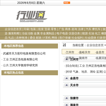
2026年8月8日 星期六
企业信息首页
|
印刷 包装
|
批发 贸易 零售
|
广告 商务 咨询 法律
|
汽车 摩托车
|
旅
染 服装鞋帽
|
冶金冶炼 金属 非金属制品
|
电子电器 仪器仪表
|
能源 石油 化工 橡
品 礼品
|
农林牧渔
|
通信 邮政 计算机 网络
|
医疗保健 社会福利
|
社会团体 行政管
当前位置：
企业信息首页
>
本地区推荐信息
·
兰州市
·
嘉峪关市
·
金昌市
·
武威市天力彩印包装有限责任公司
·
定西市
·
陇南市
·
临夏回
·
工业
兰州正浩包装有限公司
兰州市
·
公共
兰州大学敦煌学研究所
·
[综合制造]
工业
兰州正浩包装有
·
[科研 气象、地质、测绘 监测]
本地区热点信息
金昌市
天水市
张掖市
酒泉市