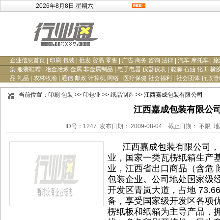
2026年8月8日 星期六
企业信息首页
|
印刷 包装
|
批发 贸易 零售
|
广告 商务 咨询 法律
|
汽车 摩托车
|
旅
染 服装鞋帽
|
冶金冶炼 金属 非金属制品
|
电子电器 仪器仪表
|
能源 石油 化工 橡
品 礼品
|
农林牧渔
|
通信 邮政 计算机 网络
|
医疗保健 社会福利
|
社会团体 行政管
当前位置：
印刷 包装
>>
印包业
>>
纸品制造
>> 江西嘉成包装有限公司
江西嘉成包装有限公
ID号：1247 发布日期： 2009-08-04 截止日期： 不限 
江西嘉成包装有限公司，一
业，国家一类瓦楞纸箱生产基地
业，江西省出口商品（含危 
包装企业。公司地处国家级经
开发区青岚大道，占地 73.
备，享受国家级开发区各项
楞纸板和纸箱为主导产品，