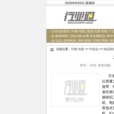
2026年8月6日 星期四
企业信息首页
|
印刷 包装
|
批发 贸易 零售
|
广
染 服装鞋帽
|
冶金冶炼 金属 非金属制品
|
电子
品 礼品
|
农林牧渔
|
通信 邮政 计算机 网络
|
医
当前位置：
印刷 包装
>>
印包业
>>
纸品制
ID号：1253 发布日期： 
天津市
以质量
提带、
发区南
拥有职
机、电
双色水
机、扪