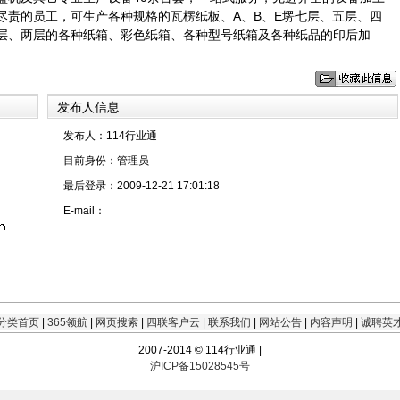
尽责的员工，可生产各种规格的瓦楞纸板、A、B、E塄七层、五层、四
层、两层的各种纸箱、彩色纸箱、各种型号纸箱及各种纸品的印后加
发布人信息
发布人：114行业通
目前身份：
管理员
最后登录：
2009-12-21 17:01:18
E-mail：
分类首页
|
365领航
|
网页搜索
|
四联客户云
|
联系我们
|
网站公告
|
内容声明
|
诚聘英
2007-2014 © 114行业通 |
沪ICP备15028545号