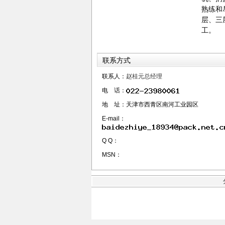
熟练和
层、三
工。
联系方式
联系人：
赵桂元总经理
电 话：
地 址：天津市西青区南河工业园区
E-mail：
Q Q：
MSN：