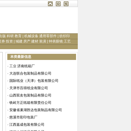
出版 科研 教育
|
机械设备 通用零部件
|
纺织印
证券 投资
|
城建 房产 建材 装潢
|
钟表眼镜 工艺
本类最新信息
·
工业
济南纸箱厂
·
大连联合包装制品有限公司
·
国际纸业（天津）包装有限公司
·
天津市百得纸业有限公司
·
山西双友包装制品有限公司
·
铁岭方正纸箱有限责任公司
·
安徽省巢湖胜达包装制品有限公司
·
慈溪市彩印包装厂
·
江西嘉成包装有限公司