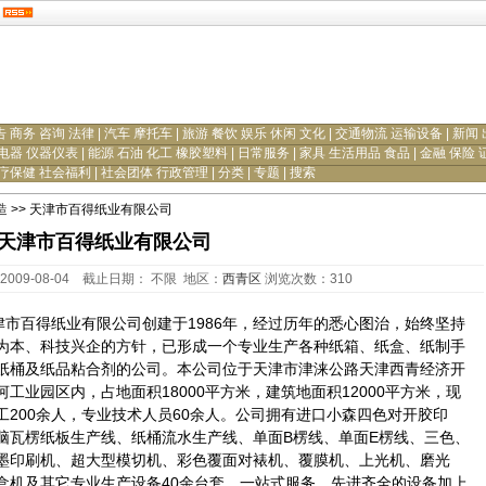
告 商务 咨询 法律
|
汽车 摩托车
|
旅游 餐饮 娱乐 休闲 文化
|
交通物流 运输设备
|
新闻 
电器 仪器仪表
|
能源 石油 化工 橡胶塑料
|
日常服务
|
家具 生活用品 食品
|
金融 保险 
疗保健 社会福利
|
社会团体 行政管理
|
分类
|
专题
|
搜索
造
>> 天津市百得纸业有限公司
天津市百得纸业有限公司
2009-08-04 截止日期： 不限 地区：
西青区
浏览次数：
310
百得纸业有限公司创建于1986年，经过历年的悉心图治，始终坚持
为本、科技兴企的方针，已形成一个专业生产各种纸箱、纸盒、纸制手
纸桶及纸品粘合剂的公司。本公司位于天津市津涞公路天津西青经济开
河工业园区内，占地面积18000平方米，建筑地面积12000平方米，现
工200余人，专业技术人员60余人。公司拥有进口小森四色对开胶印
脑瓦楞纸板生产线、纸桶流水生产线、单面B楞线、单面E楞线、三色、
墨印刷机、超大型模切机、彩色覆面对裱机、覆膜机、上光机、磨光
盒机及其它专业生产设备40余台套，一站式服务，先进齐全的设备加上