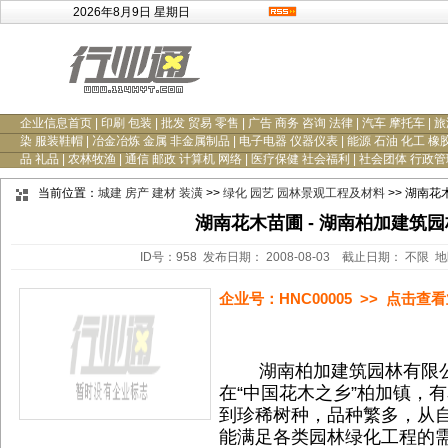
2026年8月9日 星期日
企业信息首页
|
印刷 包装
|
批发 贸易 零售
|
广告 商务 咨询 法律
|
汽车 摩托车
|
旅
染 服装鞋帽
|
冶金冶炼 金属 非金属制品
|
电子电器 仪器仪表
|
能源 石油 化工 橡
品 礼品
|
农林牧渔
|
通信 邮政 计算机 网络
|
医疗保健 社会福利
|
社会团体 行政管
当前位置：
城建 房产 建材 装潢
>>
绿化 园艺 园林景观工程及材料
>> 湖南花
湖南花木苗圃 - 湖南柏加建筑
ID号：958 发布日期： 2008-08-03 截止日期： 不限 
企业号：HNC00005 >> 点击
湖南柏加建筑园林有限公
在“中国花木之乡”柏加镇，
到珍稀树种，品种繁多，从
能满足各类园林绿化工程的