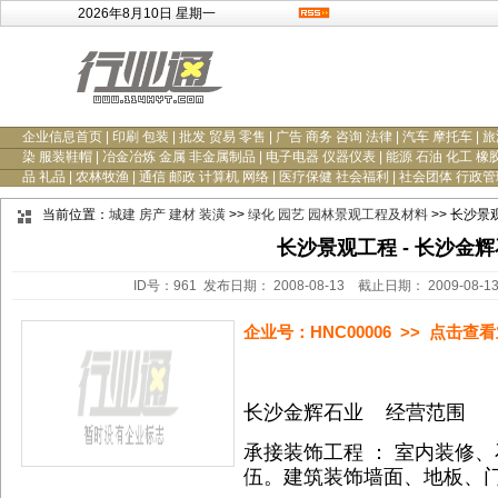
2026年8月10日 星期一
企业信息首页
|
印刷 包装
|
批发 贸易 零售
|
广告 商务 咨询 法律
|
汽车 摩托车
|
旅
染 服装鞋帽
|
冶金冶炼 金属 非金属制品
|
电子电器 仪器仪表
|
能源 石油 化工 橡
品 礼品
|
农林牧渔
|
通信 邮政 计算机 网络
|
医疗保健 社会福利
|
社会团体 行政管
当前位置：
城建 房产 建材 装潢
>>
绿化 园艺 园林景观工程及材料
>> 长沙景
长沙景观工程 - 长沙金
ID号：961 发布日期： 2008-08-13 截止日期： 2009-08-
企业号：HNC00006 >> 点击
长沙金辉石业 经营范围
承接装饰工程 ： 室内装修
伍。建筑装饰墙面、地板、